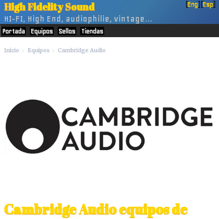
H
igh
F
idelity
S
ound
[
Eng
] [
Esp
]
HI-FI, High End, audiophilie, vintage...
Portada
Equipos
Sellos
Tiendas
Inicio
Equipos
Cambridge Audio
Cambridge Audio equipos de